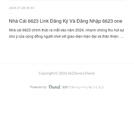
2024.07.28 06:34
Nhà Cái 6623 Link Đăng Ký Và Đăng Nhập 6623 one
Nhà cái 6623 chính thức ra mắt vào năm 2024, nhanh chóng thu hút sự
chú ý của cộng đồng người chơi với giao diện hiện đại và thân thiện. …
Copyright ©
2026
6623one's Ownd
.
Powered by
無料でホームページをつくろう
AmebaOwnd
フォロー